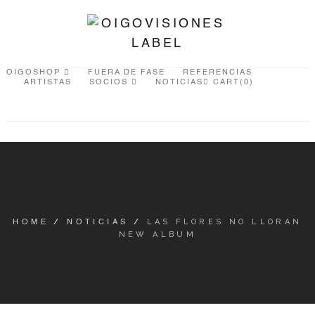
OIGOSHOP
FUERA DE FASE
REFERENCIAS
ARTISTAS
SOCIOS
NOTICIAS
CART(0)
/
/
LAS FLORES NO LLORAN
HOME
NOTICIAS
NEW ALBUM