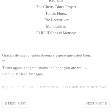
Red Kite
The Cherry Blues Project
Tomás Flórez
The Lacemaker
Monocultivo
El RUIDO es el Mensaje
Gracias de nuevo, enhorabuena y espero que estéis bien…
\\\
Thanx again, congratulations and hope you are well…
Richi (OV Head Manager)
30 DICIEMBRE, 2021
POSTED IN:
C\S COMPILATION
,
NOTICIAS
PREV POST
NEXT POST