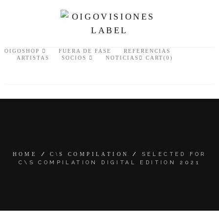
OIGOSHOP
FUERA DE FASE
REFERENCIAS
ARTISTAS
SOCIOS
NOTICIAS
CART(0)
HOME
/
C\S COMPILATION
/
SELECTED FOR
C\S COMPILATION DIGITAL EDITION 2021