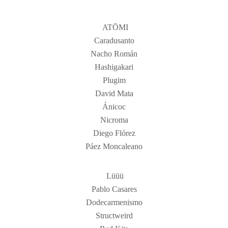
ATŌMI
Caradusanto
Nacho Román
Hashigakari
Plugim
David Mata
Ánicoc
Nicroma
Diego Flórez
Páez Moncaleano
Lüüü
Pablo Casares
Dodecarmenismo
Structweird