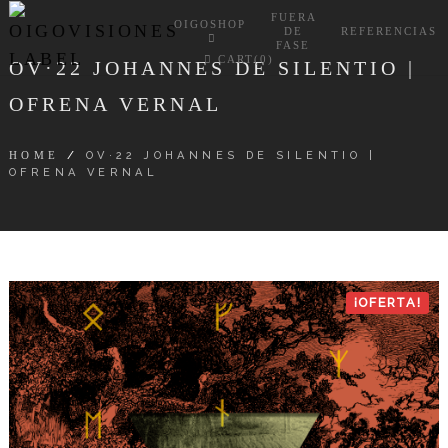
FUERA
OIGOSHOP
DE
REFERENCIAS
FASE
CART(0)
OV·22 JOHANNES DE SILENTIO |
OFRENA VERNAL
HOME
/
OV·22 JOHANNES DE SILENTIO |
OFRENA VERNAL
¡OFERTA!