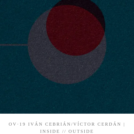
OV·19 IVÁN CEBRIÁN/VÍCTOR CERDÁN |
INSIDE // OUTSIDE