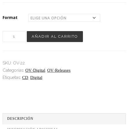
Format
Cantidad
AÑADIR AL CARRITO
SKU:
OV·22
.
Categorías:
,
OV·Digital
OV·Releases
Etiquetas:
,
CD
Digital
DESCRIPCIÓN