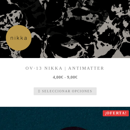
OV·13 NIKKA | ANTIMATTER
Rango
4,00
€
-
9,00
€
de
SELECCIONAR OPCIONES
precios:
desde
4,00€
¡OFERTA!
hasta
9,00€