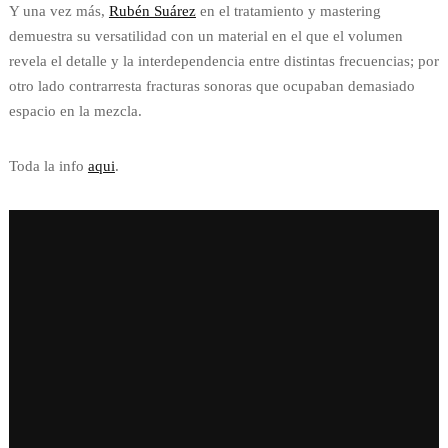
Y una vez más,
Rubén Suárez
en el tratamiento y mastering
demuestra su versatilidad con un material en el que el volumen
revela el detalle y la interdependencia entre distintas frecuencias; por
otro lado contrarresta fracturas sonoras que ocupaban demasiado
espacio en la mezcla.
Toda la info
aqui
.