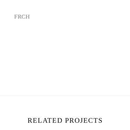
FRCH
Artista Interdisciplinario, en artes
vivas, diseño sonoro y producción
audiovisual. Su trabajo se ha
especializado en la creación de
espacios y situaciones sensibles,
generados por intimas relaciones
entre el sonido, la luz, la imagen y...
+INFO
RELATED PROJECTS