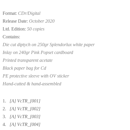
Format:
CDr/Digital
Release Date:
October 2020
Ltd. Edition:
50 copies
Contains:
Die cut diptych on 250gr Splendorlux white paper
Inlay on 240gr Pink Popset cardboard
Printed transparent acetate
Black paper bag for Cd
PE protective sleeve with OV sticker
Hand-cutted & hand-assembled
1.
[A] VcTR_[001]
2.
[A] VcTR_[002]
3.
[A] VcTR_[003]
4.
[A] VcTR_[004]