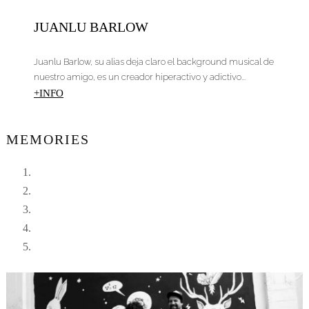
JUANLU BARLOW
Juanlu Barlow, su alias deja claro el background musical de
nuestro amigo, es un creador hiperactivo y adictivo...
+INFO
MEMORIES