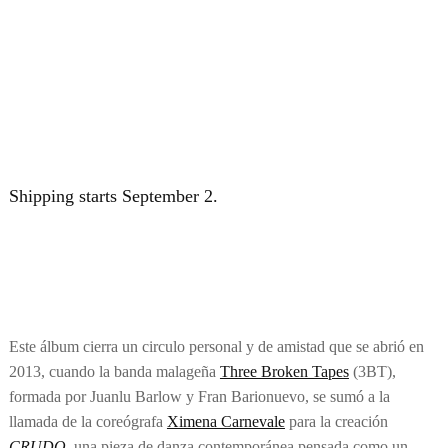
Shipping starts September 2.
Este álbum cierra un circulo personal y de amistad que se abrió en
2013, cuando la banda malageña
Three Broken Tapes
(3BT),
formada por Juanlu Barlow y Fran Barionuevo, se sumó a la
llamada de la coreógrafa
Ximena Carnevale
para la creación
CRUDO
, una pieza de danza contemporánea pensada como un