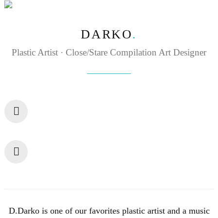
FUERA
OIGOSHOP
DE
REFERENCIAS
FASE
CART(0)
DARKO
Plastic Artist · Close/Stare Compilation Art Designer
D.Darko is one of our favorites plastic artist and a music