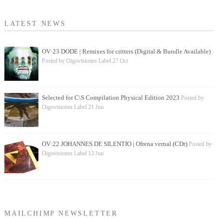
LATEST NEWS
OV·23 DODE | Remixes for critters (Digital & Bundle Available)
Posted by Oigovisiones Label 27 Oct
Selected for C\S Compilation Physical Edition 2023
Posted by
Oigovisiones Label 21 Jun
OV·22 JOHANNES DE SILENTIO | Ofrena vernal (CDr)
Posted by
Oigovisiones Label 13 Jun
MAILCHIMP NEWSLETTER