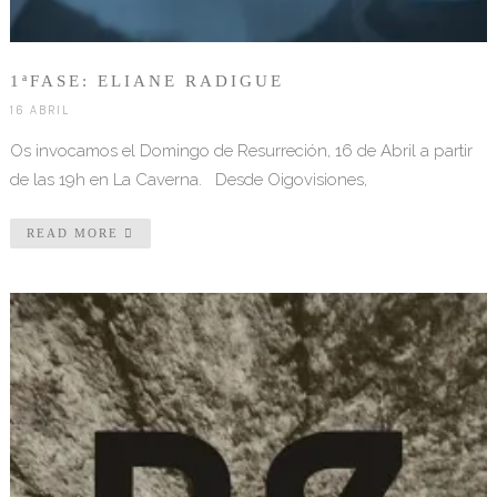
1ªFASE: ELIANE RADIGUE
16 ABRIL
Os invocamos el Domingo de Resurreción, 16 de Abril a partir
de las 19h en La Caverna. Desde Oigovisiones,
READ MORE