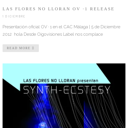
LAS FLORES NO LLORAN OV ·1 RELEASE
1 DICIEMBRE
Presentación oficial OV · 1 en el CAC Málaga | 5 de Diciembre
2012 hola Desde Oigovisiones Label nos complace
READ MORE