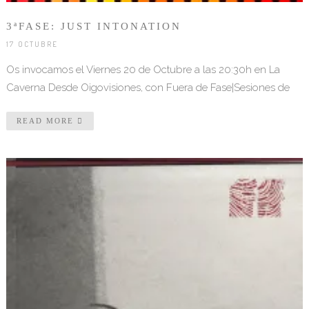
3ªFASE: JUST INTONATION
17 OCTUBRE
Os invocamos el Viernes 20 de Octubre a las 20:30h en La
Caverna Desde Oigovisiones, con Fuera de Fase|Sesiones de
READ MORE