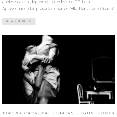
audiovisuales independientes en México DF hola
Aprovechando las presentaciones de “Ella, Demasiado Oscuro”
READ MORE
XIMENA CARNEVALE CIA/AS. OIGOVISIONES