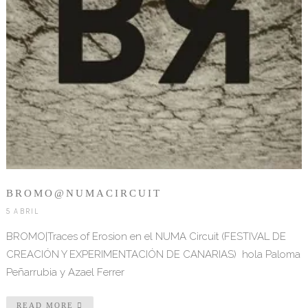
BROMO@NUMACIRCUIT
5 ABRIL
BROMO|Traces of Erosion en el NUMA Circuit (FESTIVAL DE
CREACIÓN Y EXPERIMENTACIÓN DE CANARIAS) hola Paloma
Peñarrubia y Azael Ferrer
READ MORE