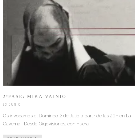
2ªFASE: MIKA VAINIO
23 JUNIO
Os invocamos el Domingo 2 de Julio a partir de las 20h en La
Caverna Desde Oigovisiones, con Fuera