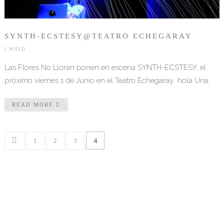
SYNTH-ECSTESY@TEATRO ECHEGARAY
1 MAYO
Las Flores No Lloran ponen en escena SYNTH-ECSTESY, el
próximo viernes 1 de Junio en el Teatro Echegaray hola Una
READ MORE
4
1
2
3