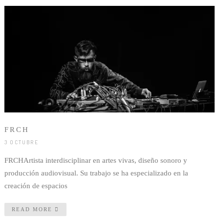
FRCH
3 OCTUBRE
FRCHArtista interdisciplinar en artes vivas, diseño sonoro y
producción audiovisual. Su trabajo se ha especializado en la
creación de espacios
READ MORE