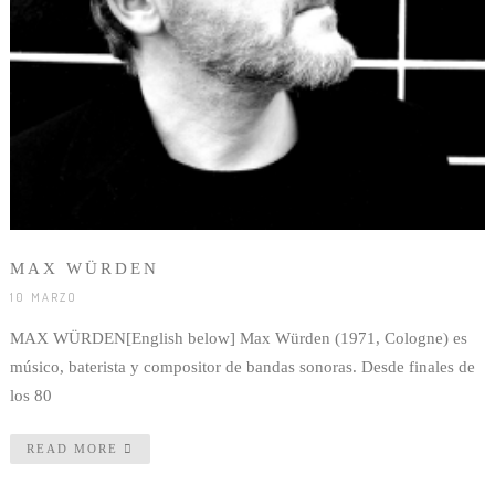
MAX WÜRDEN
10 MARZO
MAX WÜRDEN[English below] Max Würden (1971, Cologne) es
músico, baterista y compositor de bandas sonoras. Desde finales de
los 80
READ MORE