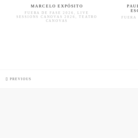
MARCELO EXPÓSITO
PAU
ES
FUERA DE FASE 2026, LIVE
SESSIONS CANOVAS 2026, TEATRO
FUERA 
CANOVAS
PREVIOUS