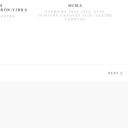
N:
HUMA
TRÓN/VIBRACIÓN/PERCEPCIÓN
FUERA DE FASE 2026, LIVE
SESSIONS CANOVAS 2026, TEATRO
 TEATRO
CANOVAS
NEXT