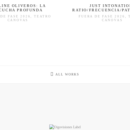
LINE OLIVEROS: LA
JUST INTONATIO
CUCHA PROFUNDA
RATIO/FRECUENCIA/PA
DE FASE 2026, TEATRO
FUERA DE FASE 2026,
CANOVAS
CANOVAS
ALL WORKS