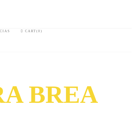
CIAS
CART(0)
A BREA