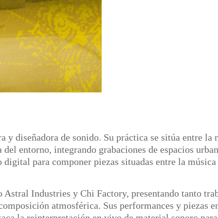
ra y diseñadora de sonido. Su práctica se sitúa entre la
a del entorno, integrando grabaciones de espacios urban
digital para componer piezas situadas entre la música 
Astral Industries y Chi Factory, presentando tanto tra
 composición atmosférica. Sus performances y piezas en 
staca la reinterpretación en vivo de material sonoro p