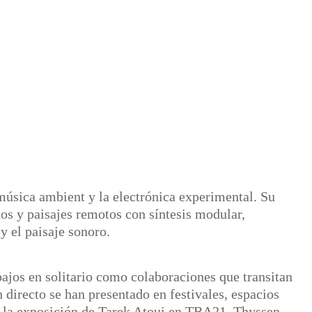
 música ambient y la electrónica experimental. Su
os y paisajes remotos con síntesis modular,
y el paisaje sonoro.
bajos en solitario como colaboraciones que transitan
directo se han presentado en festivales, espacios
ara la exposición de Tarek Atoui en TBA21–Thyssen,